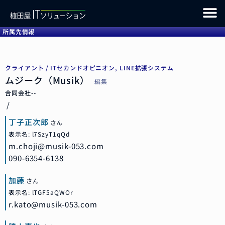
所属先情報
クライアント /
ITセカンドオピニオン, LINE拡張システム
ムジーク
（Musik）
編集
合同会社--
/
丁子
正次郎
さん
表示名: l7SzyT1qQd
m.choji@musik-053.com
090-6354-6138
加藤
さん
表示名: lTGF5aQWOr
r.kato@musik-053.com