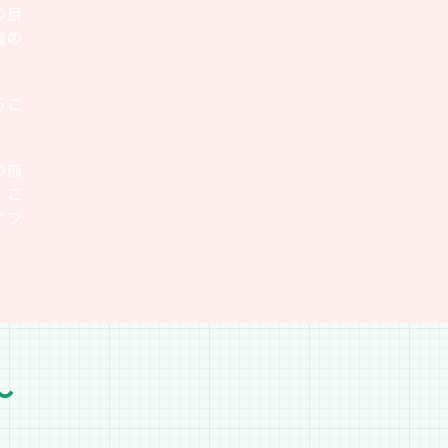
の目
識の
るこ
の前
、ご
イフ
～