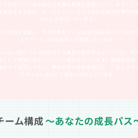
たちはサービスの品質向上を最も重要な目標としています。こ
を達成するために、チームメンバーそれぞれの技術力や専門知
向上に力を注いでいます。
人の成長を促進し、その成果をチーム全体の品質向上につなげ
とでサービスの品質向上を目指しています。
ームは一定のスキルが認められ業務を担当するメンバーと、そ
階として学習に励むメンバーで構成されています。雇用形態は
議のうえ決定しており、業務委託や直接雇用など、ご本人のラ
スタイルに合わせて柔軟に対応しています。
チーム構成
～あなたの成長パス