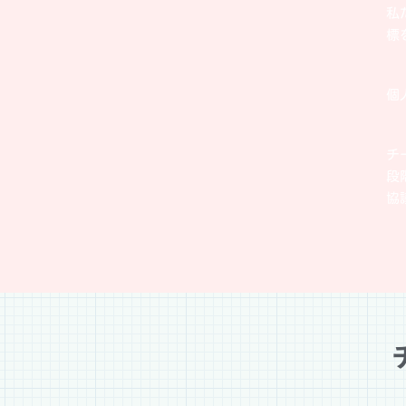
私
標
個
チ
段
協