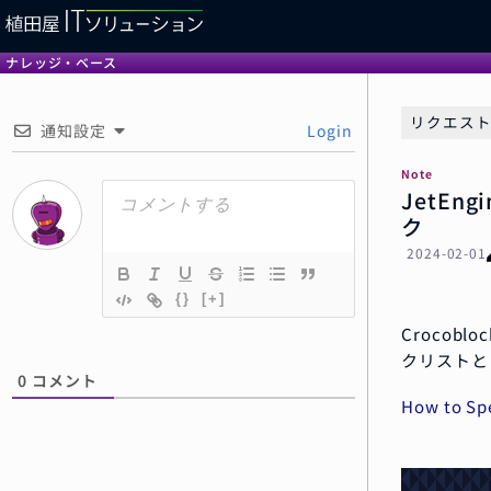
ナレッジ・ベース
リクエス
通知設定
Login
Note
JetE
ク
2024-02-01
{}
[+]
Croco
クリストと
0
コメント
How to Sp