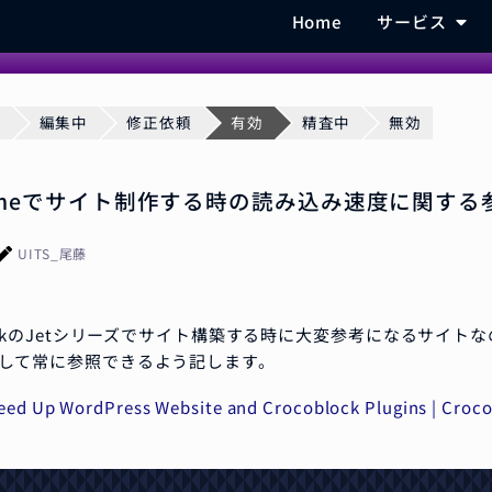
Home
サービス
ト
編集中
修正依頼
有効
精査中
無効
ngineでサイト制作する時の読み込み速度に関す
UITS_尾藤
blockのJetシリーズでサイト構築する時に大変参考になるサイト
して常に参照できるよう記します。
eed Up WordPress Website and Crocoblock Plugins | Croc